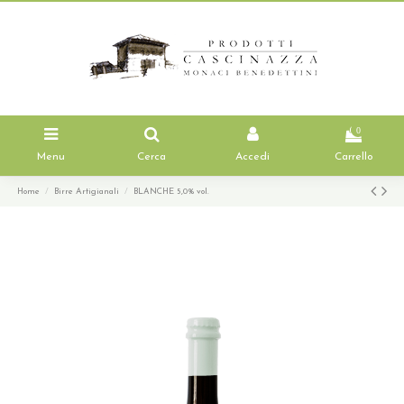
0
Menu
Cerca
Accedi
Carrello
Home
Birre Artigianali
BLANCHE 5,0% vol.