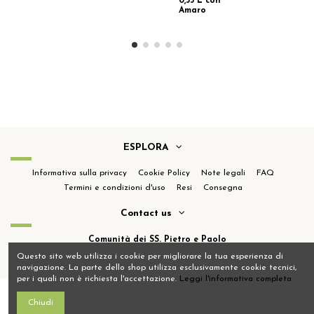
0,33 L con
Amaro
ESPLORA
Informativa sulla privacy
Cookie Policy
Note legali
FAQ
Termini e condizioni d'uso
Resi
Consegna
Contact us
Comunità dei SS. Pietro e Paolo
Località Cascinazza 20090, Buccinasco MI
02 4570 8517
Questo sito web utilizza i cookie per migliorare la tua esperienza di
navigazione. La parte dello shop utilizza esclusivamente cookie tecnici,
per i quali non è richiesta l'accettazione.
Leggi l'informativa completa
COMUNITA’ DEI SS. PIETRO E PAOLO - LOC. CASCINAZZA, BUCCINASCO
(MILANO) - P. IVA 11826200153 - REA MI-1868506 © Copyright 2022. All
Aggiungi al carrello
Chiudi
Rights Reserved.