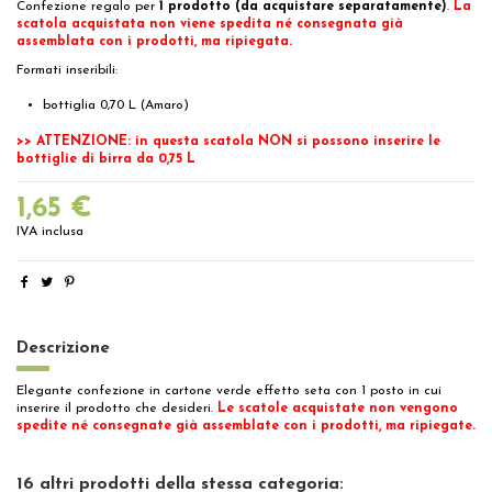
Confezione regalo per
1 prodotto (da acquistare separatamente)
.
La
scatola acquistata non viene spedita né consegnata già
assemblata con i prodotti, ma ripiegata.
Formati inseribili:
bottiglia 0,70 L (Amaro)
>> ATTENZIONE: in questa scatola NON si possono inserire le
bottiglie di birra da 0,75 L
1,65 €
IVA inclusa
Descrizione
Elegante confezione in cartone verde effetto seta con 1 posto in cui
inserire il prodotto che desideri.
Le scatole acquistate non vengono
spedite né consegnate già assemblate con i prodotti, ma ripiegate.
16 altri prodotti della stessa categoria: