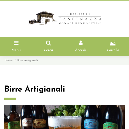
0
Menu
Cerca
Accedi
Carrello
Home
Birre Artigianali
Birre Artigianali