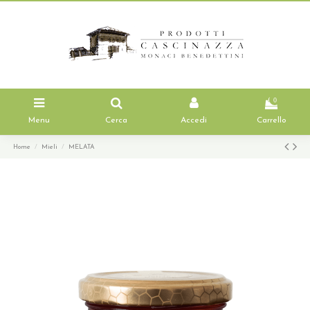
0
Menu
Cerca
Accedi
Carrello
Home
Mieli
MELATA