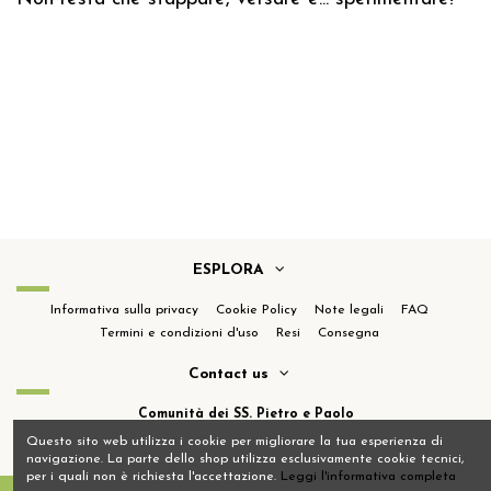
ESPLORA
Informativa sulla privacy
Cookie Policy
Note legali
FAQ
Termini e condizioni d'uso
Resi
Consegna
Contact us
Comunità dei SS. Pietro e Paolo
Località Cascinazza 20090, Buccinasco MI
02 4570 8517
Questo sito web utilizza i cookie per migliorare la tua esperienza di
navigazione. La parte dello shop utilizza esclusivamente cookie tecnici,
per i quali non è richiesta l'accettazione.
Leggi l'informativa completa